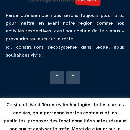
Parce qu’ensemble nous serons toujours plus forts,
pour mettre en avant notre région comme nos
activités respectives, c’est pour cela qu’ici le « nous »
prévaudra toujours sur le reste.
Ici, construisons l’écosystème dans lequel nous
souhaitons vivre !
Association
Réseau
Consulter
Ce site utilise différentes technologies, telles que les
cookies, pour personnaliser les contenus et les
Qui sommes-nous?
Annuaire
Mention légales
publicités, proposer des fonctionnalités sur les réseaux
Nos médias
Devenir membre
sociaux et analyser le trafic. Merci de cliquer sur le
Nos évènements
Partenaires