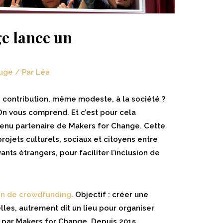
e lance un
uge
/ Par
Léa
e contribution, même modeste, à la société ?
On vous comprend. Et c’est pour cela
enu partenaire de Makers for Change. Cette
ojets culturels, sociaux et citoyens entre
nts étrangers, pour faciliter l’inclusion de
on de crowdfunding
. Objectif : créer une
elles, autrement dit un lieu pour organiser
s par Makers for Change. Depuis 2015,