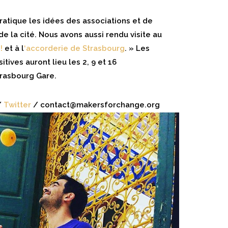
ratique les idées des associations et de
e la cité. Nous avons aussi rendu visite au
!
et à l
‘accorderie de Strasbourg
. » Les
itives auront lieu les 2, 9 et 16
rasbourg Gare.
/
Twitter
/ contact@makersforchange.org